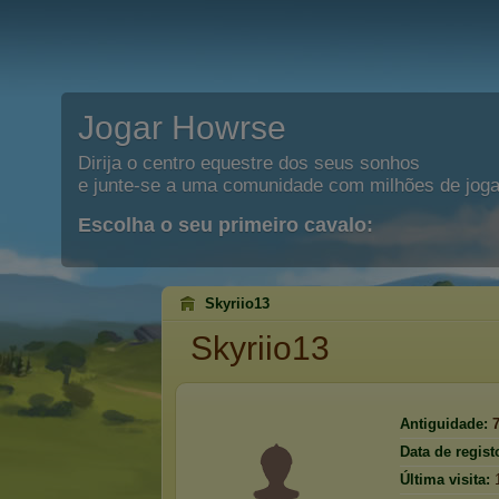
Jogar Howrse
Dirija o centro equestre dos seus sonhos
e junte-se a uma comunidade com milhões de joga
Escolha o seu primeiro cavalo:
Skyriio13
Skyriio13
Antiguidade:
Data de regist
Última visita: