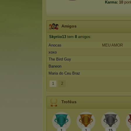
Karma:
10
pon
Amigos
Skyriio13
tem
8
amigos:
Anocas
MEU AMOR
xoxo
The Bird Guy
Baneon
Maria do Ceu Braz
1
2
Troféus
1
1
15