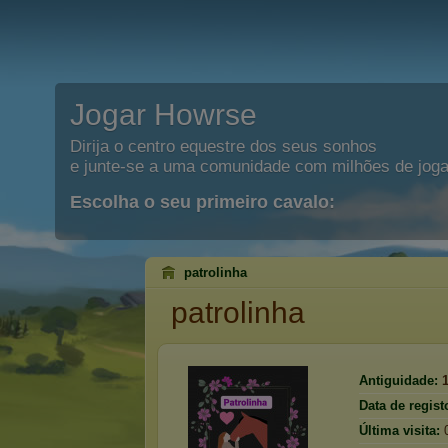
Jogar Howrse
Dirija o centro equestre dos seus sonhos
e junte-se a uma comunidade com milhões de joga
Escolha o seu primeiro cavalo:
patrolinha
patrolinha
Antiguidade:
Data de regist
Última visita: