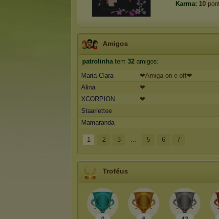
Karma:
10
pon
Amigos
patrolinha
tem
32
amigos:
Maria Clara
❤Amiga on e off❤
Alina
❤
XCORPION
❤
Staarlettee
Mamaranda
1
2
3
...
5
6
7
Troféus