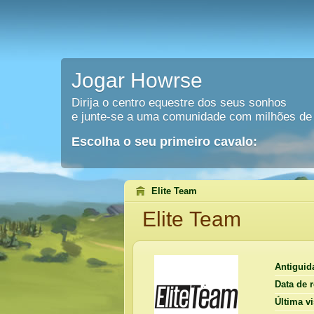
Jogar Howrse
Dirija o centro equestre dos seus sonhos
e junte-se a uma comunidade com milhões de 
Escolha o seu primeiro cavalo:
Elite Team
Elite Team
Antiguid
Data de r
Última vi