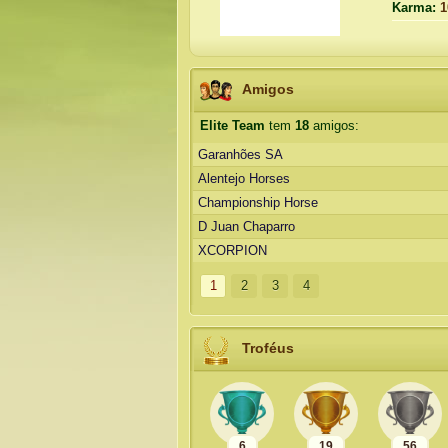
Karma:
1
Amigos
Elite Team
tem
18
amigos:
Garanhões SA
Alentejo Horses
Championship Horse
D Juan Chaparro
XCORPION
1
2
3
4
Troféus
6
19
56