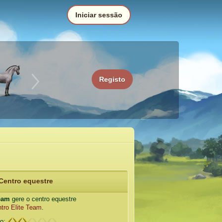
Iniciar sessão
Registo
Centro equestre
Team
gere o centro equestre
tro Elite Team
.
io: