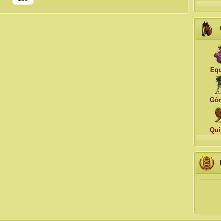
Equ
Gór
Qui