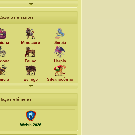
Cavalos errantes
idna
Minotauro
Sereia
gone
Fauno
Harpia
mera
Esfinge
Silvanocórnio
Raças efémeras
Welsh 2026