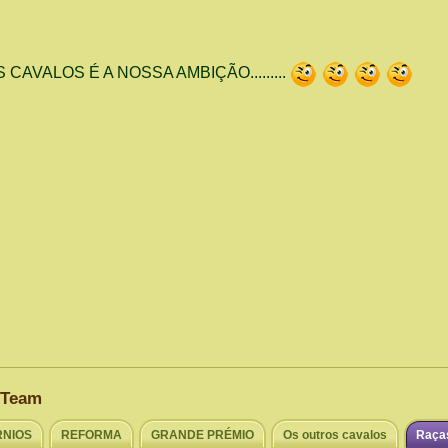
e Team
RNIOS
REFORMA
GRANDE PRÉMIO
Os outros cavalos
Raça