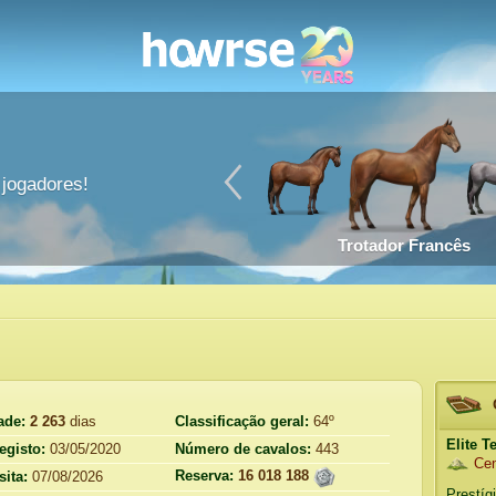
jogadores!
Trotador Francês
ade:
2 263
dias
Classificação geral:
64º
Elite 
egisto:
03/05/2020
Número de cavalos:
443
Cen
Reserva:
16 018 188
sita:
07/08/2026
Prestíg