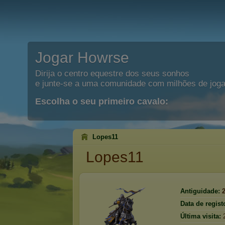
Jogar Howrse
Dirija o centro equestre dos seus sonhos
e junte-se a uma comunidade com milhões de joga
Escolha o seu primeiro cavalo:
Lopes11
Lopes11
Antiguidade:
Data de regist
Última visita: