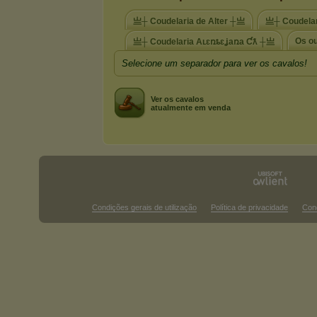
亗┼ Coudelaria de Alter ┼亗
亗┼ Coudela
Os ou
亗┼ Coudelaria Aʟɛռȶɛʝaռa Ƈƛ ┼亗
Selecione um separador para ver os cavalos!
Ver os cavalos
atualmente em venda
Condições gerais de utilização
Política de privacidade
Con