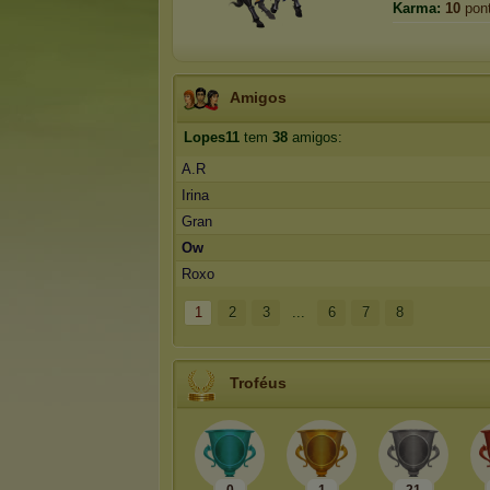
Karma:
10
pon
Amigos
Lopes11
tem
38
amigos:
A.R
Irina
Gran
Ow
Roxo
1
2
3
...
6
7
8
Troféus