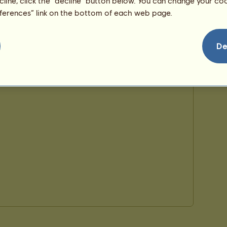
ecline, click the “decline” button below. You can change your c
eferences” link on the bottom of each web page.
De