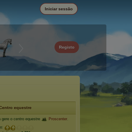
Iniciar sessão
Registo
Centro equestre
n
gere o centro equestre
Proscenter
.
io: