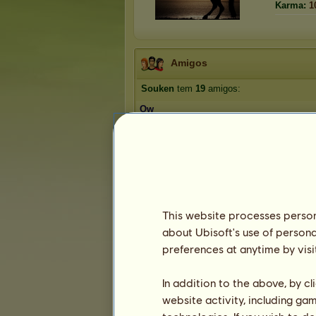
Karma:
1
Amigos
Souken
tem
19
amigos:
Ow
The Bird Guy
Jockey
KimaraPT
JT77
1
2
3
4
This website processes persona
about Ubisoft's use of persona
Troféus
preferences at anytime by visi
In addition to the above, by c
website activity, including ga
3
14
72