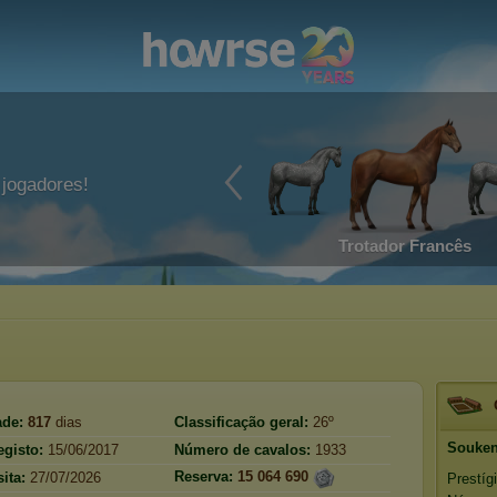
jogadores!
Trotador Francês
ade:
817
dias
Classificação geral:
26º
Souke
egisto:
15/06/2017
Número de cavalos:
1933
Reserva:
15 064 690
ita:
27/07/2026
Prestíg