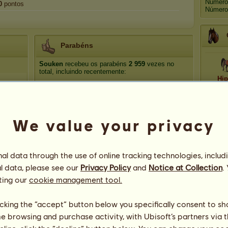
Número
0
pontos
Número 
Parabéns
Souken
recebeu os parabéns
2 959
vezes no
total, incluindo recentemente:
Hip
maravilhosa
Faz 10 dias
maravilhosa
Faz 11 dias
R
Baneon
Faz 95 dias
We value your privacy
Roger
Faz 100 dias
Roger
Faz 112 dias
l data through the use of online tracking technologies, includ
l data, please see our
Privacy Policy
and
Notice at Collection
.
ting our
cookie management tool.
licking the “accept” button below you specifically consent to s
me browsing and purchase activity, with Ubisoft’s partners via t
198