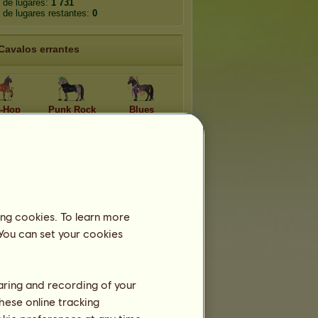
 de lugares:
1 731
de lugares restantes:
0
Cavalos errantes
-Hop
Punk Rock
Blues
&B
Ópera
Country
Funk
Casca de banana
ing cookies. To learn more
 You can set your cookies
haring and recording of your
hese online tracking