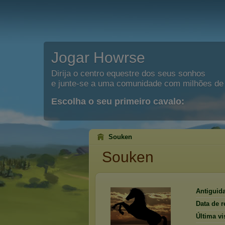
Jogar Howrse
Dirija o centro equestre dos seus sonhos
e junte-se a uma comunidade com milhões de 
Escolha o seu primeiro cavalo:
Souken
Souken
Antiguid
Data de r
Última vis