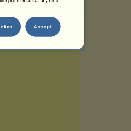
ookie preferences at any time
cline
Accept