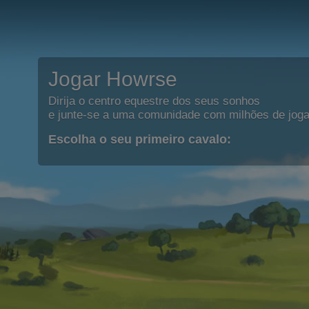
Jogar Howrse
Dirija o centro equestre dos seus sonhos
e junte-se a uma comunidade com milhões de joga
Escolha o seu primeiro cavalo: