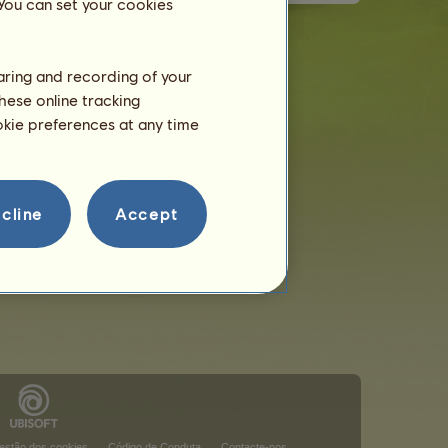
 You can set your cookies
haring and recording of your
hese online tracking
ookie preferences at any time
cline
Accept
estão dos cookies
Código de Conduta
Contacte-nos