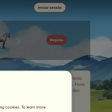
Iniciar sessão
Registo
Paciente é um cavalo nómada que apareceu
no evento do Cavalo Nómada
Originais
. Ficou
brevemente na sua quinta de criação e deu-
lhe um presente.
Número de jogadores visitados:
35
ing cookies. To learn more