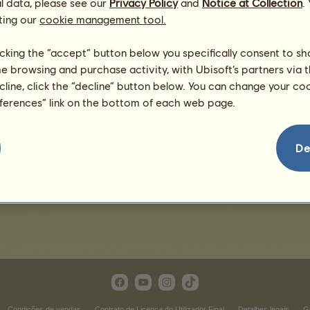
l data, please see our
Privacy Policy
and
Notice at Collection
.
ting our
cookie management tool.
licking the “accept” button below you specifically consent to s
me browsing and purchase activity, with Ubisoft’s partners via t
ecline, click the “decline” button below. You can change your c
eferences” link on the bottom of each web page.
Paciente
De
Condições de vendas
Contrato de Licença do Utilizador Final
Detalhes legais
G