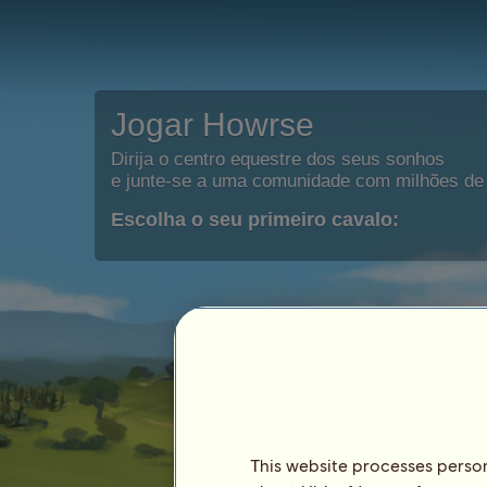
Jogar Howrse
Dirija o centro equestre dos seus sonhos
e junte-se a uma comunidade com milhões de 
Escolha o seu primeiro cavalo:
This website processes persona