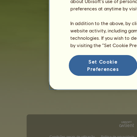
about Ubisoft's use of persona
preferences at anytime by visi
In addition to the above, by c
website activity, including ga
technologies. If you wish to d
by visiting the “Set Cookie Pr
Set Cookie
Preferences
Condições gerais de utilização
Política de privacidade