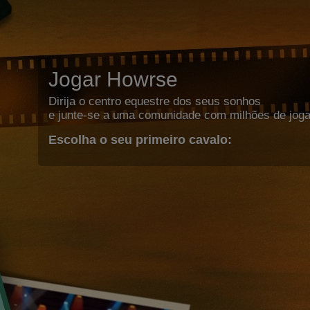
Jogar Howrse
Dirija o centro equestre dos seus sonhos
e junte-se a uma comunidade com milhões de joga
Escolha o seu primeiro cavalo: