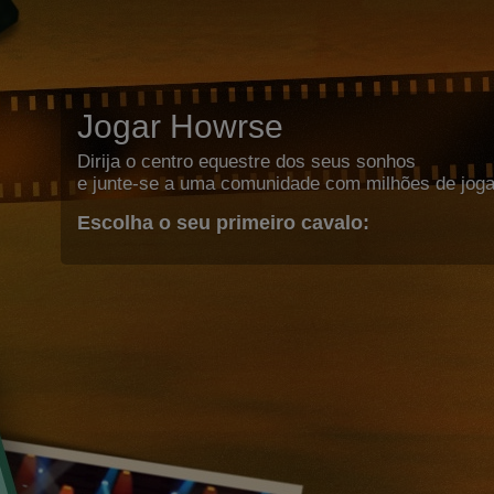
Jogar Howrse
Dirija o centro equestre dos seus sonhos
e junte-se a uma comunidade com milhões de joga
Escolha o seu primeiro cavalo: