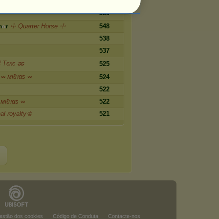
559
n
o
r
☩ Quarter Horse ☩
548
538
537
 Tєкє ၼ
525
∞ мiℓнαs ∞
524
522
 мiℓнαs ∞
522
al royalty♔
521
estão dos cookies
Código de Conduta
Contacte-nos