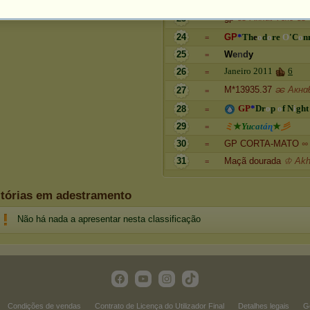
=
gp
ၼ Aкнαℓ Tєкє ၼ
23
=
24
G
P
*
T
h
e
o
d
o
r
e
O
'
C
o
n
=
25
W
e
n
d
y
=
J
a
n
e
i
r
o
2
0
1
1
6
26
=
M*13935.37
ၼ Aкнαℓ
27
=
G
P
*
D
r
o
p
o
f
N
i
g
h
t
28
=
29
ミ
★
Y
u
c
ɑ
t
á
ɳ
★
彡
=
30
GP CORTA-MATO
∞
=
31
Maçã dourada
♔ Akh
=
itórias em adestramento
Não há nada a apresentar nesta classificação
Condições de vendas
Contrato de Licença do Utilizador Final
Detalhes legais
G