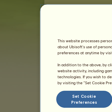
Competições de Equitação Inglesa
Vitórias em corridas a galope
Não há nada a apresentar nesta clas
Vitórias em espetáculo de salto
This website processes persona
Não há nada a apresentar nesta clas
about Ubisoft's use of persona
preferences at anytime by visi
In addition to the above, by c
website activity, including ga
technologies. If you wish to d
by visiting the “Set Cookie Pr
Set Cookie
Preferences