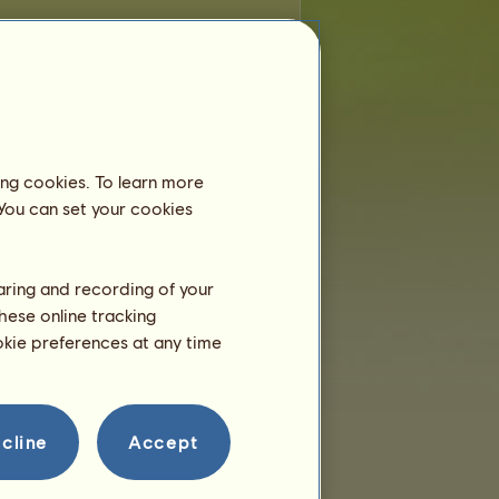
e
ta classificação
ing cookies. To learn more
Número
 You can set your cookies
✫ €ҳ¢ɛłêหc¡ค Բɪ†♞ک
772
onteiroCastro
762
ter Horse ☩
716
haring and recording of your
нαs ∞
689
hese online tracking
∞
678
ookie preferences at any time
ᶰᵍᵈᵒᵐ
622
612
sᴛɪɴɢ's ф
607
cline
Accept
جواو
603
a
☩ Quarter Horse ☩
597
єrS ♖
563