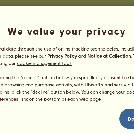
Competições de Equitação do Oeste
Vitórias em corridas a trot
We value your privacy
sificação
Não há nada a apresentar nes
s
Vitórias em corta-mato
l data through the use of online tracking technologies, includ
Cavalo
sificação
l data, please see our
Privacy Policy
and
Notice at Collection
.
12
м
є
м
σ
я
i
є
ร
=
ting our
cookie management tool.
13
S
h
e
t
l
.
(
p
é
g
a
s
o
)
2
9
-
3
0
M
=
14
G
P
*
B
l
u
e
J
a
y
☩ Quar
=
licking the “accept” button below you specifically consent to s
G
P
*
A
l
e
l
u
i
a
∞ мiℓ
15
=
me browsing and purchase activity, with Ubisoft’s partners via t
16
F
a
p
u
n
z
e
l
l
a
∞ мiℓнαs 
=
ecline, click the “decline” button below. You can change your c
17
Mɪss Cᴏᴍᴘᴇᴛɪᴛɪᴏɴ
ᴷᶤ
=
eferences” link on the bottom of each web page.
18
F
l
o
r
∞ мiℓнαs ∞
=
19
⍣
A
l
d
e
r
h
e
a
r
t
⍣
ф ɢʜo
=
De
F
U
G
A
S
 غاسبار
20
=
G
P
Q
u
a
r
t
o
d
e
M
i
l
h
21
=
22
⧱
ᒪ
ц
м
ٱ
è
૨
ε
♖ BrσTн